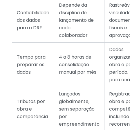
Depende da
Rastreáve
Confiabilidade
disciplina de
vinculad
dos dados
lançamento de
documen
para o DRE
cada
fiscais e
colaborador
aprovaç
Dados
Tempo para
4 a 8 horas de
organiza
preparar os
consolidação
obra e p
dados
manual por mês
período,
para aná
Lançados
Registra
Tributos por
globalmente,
obra e p
obra e
sem separação
competê
competência
por
incluind
empreendimento
recorren