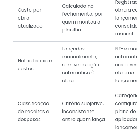
Registra
Calculado no
Custo por
obra a c
fechamento, por
obra
lançame
quem montou a
atualizado
consolid
planilha
manual
Lançados
NF-e mo
manualmente,
automat
Notas fiscais e
sem vinculação
custo vi
custos
automática à
obra no
obra
lançame
Categori
Classificação
Critério subjetivo,
configur
de receitas e
inconsistente
plano de
despesas
entre quem lança
aplicada
lançame