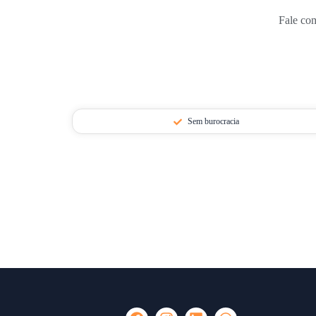
Fale com
Sem burocracia
F
I
L
W