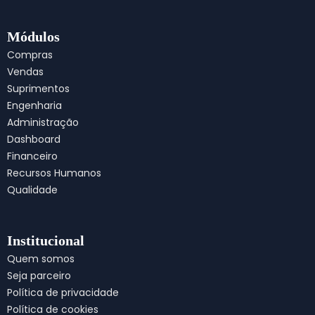
c
s
n
a
e
t
k
t
b
a
e
s
Módulos
o
g
d
a
Compras
o
r
i
p
Vendas
k
a
n
p
Suprimentos
m
Engenharia
Administração
Dashboard
Financeiro
Recursos Humanos
Qualidade
Institucional
Quem somos
Seja parceiro
Política de privacidade
Política de cookies