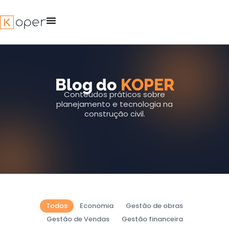
Ir
para
o
conteúdo
Blog do
KOPER
Conteúdos práticos sobre
planejamento e tecnologia na
construção civil.
Todos
Economia
Gestão de obras
Gestão de Vendas
Gestão financeira