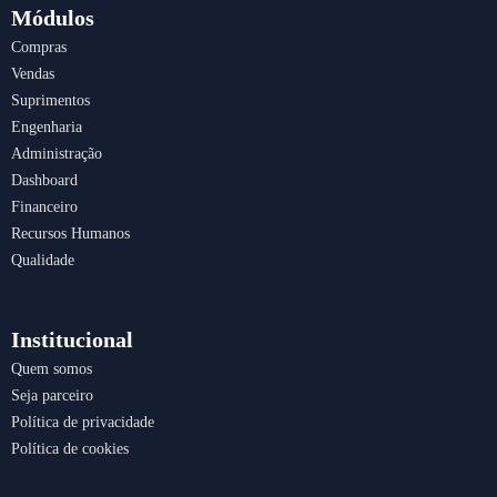
b
a
e
s
Módulos
o
g
d
a
Compras
o
r
i
p
Vendas
k
a
n
p
m
Suprimentos
Engenharia
Administração
Dashboard
Financeiro
Recursos Humanos
Qualidade
Institucional
Quem somos
Seja parceiro
Política de privacidade
Política de cookies