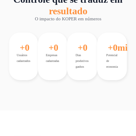
resultado
O impacto do KOPER em números
+
0
+
0
+
0
+
0
mi
Usuários
Empresas
Dias
Potencial
cadastrados
cadastradas
produtivos
de
ganhos
economia