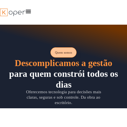
Ir
para
o
conteúdo
Quem somos
Descomplicamos a gestão
para quem constrói todos os
dias
Oferecemos tecnologia para decisões mais
claras, seguras e sob controle. Da obra ao
escritório.