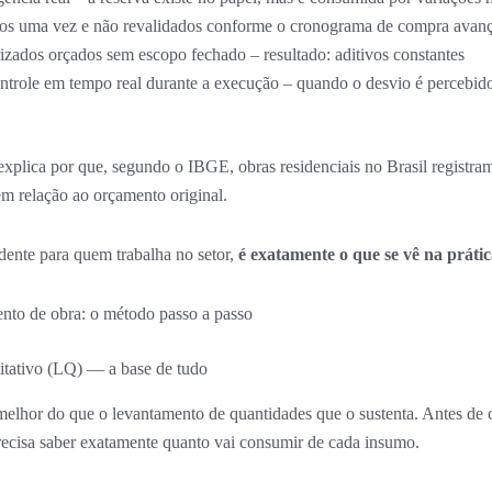
dos uma vez e não revalidados conforme o cronograma de compra avan
rizados orçados sem escopo fechado – resultado: aditivos constantes
trole em tempo real durante a execução – quando o desvio é percebido,
explica por que, segundo o IBGE, obras residenciais no Brasil registr
m relação ao orçamento original.
ente para quem trabalha no setor,
é exatamente o que se vê na prátic
to de obra: o método passo a passo
itativo (LQ) — a base de tudo
lhor do que o levantamento de quantidades que o sustenta. Antes de 
recisa saber exatamente quanto vai consumir de cada insumo.