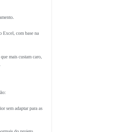
amento.
no Excel, com base na
s que mais custam caro,
.
ão:
ior sem adaptar para as
normais do projeto