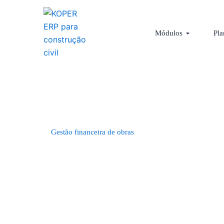
Ir
para
Abrir Módu
o
Módulos
Pla
conteúdo
Gestão financeira de obras
Orçamento de 
custo