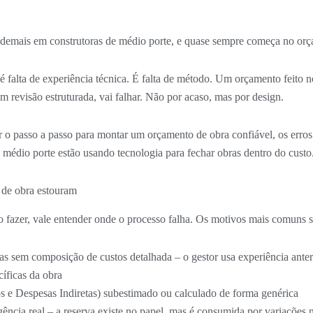
demais em construtoras de médio porte, e quase sempre começa no orç
 falta de experiência técnica. É falta de método. Um orçamento feito 
m revisão estruturada, vai falhar. Não por acaso, mas por design.
r o passo a passo para montar um orçamento de obra confiável, os erro
 médio porte estão usando tecnologia para fechar obras dentro do custo
 de obra estouram
 fazer, vale entender onde o processo falha. Os motivos mais comuns s
tas sem composição de custos detalhada – o gestor usa experiência anter
íficas da obra
s e Despesas Indiretas) subestimado ou calculado de forma genérica
gência real – a reserva existe no papel, mas é consumida por variações 