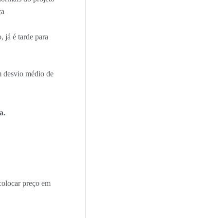
ça
 já é tarde para
am desvio médio de
a.
colocar preço em