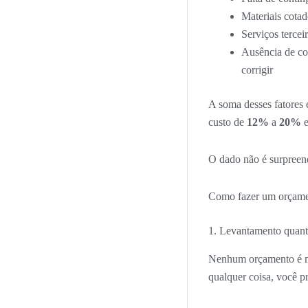
Materiais cota
Serviços tercei
Ausência de con
corrigir
A soma desses fatores 
custo de
12%
a
20%
e
O dado não é surpreend
Como fazer um orçamen
1. Levantamento quant
Nenhum orçamento é me
qualquer coisa, você p