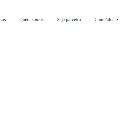
los
Abrir C
nos
Quem somos
Seja parceiro
Conteúdos
obra: como fazer s