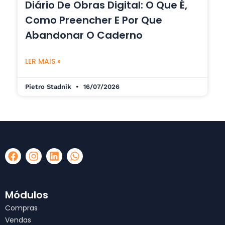
Diário De Obras Digital: O Que É,
Como Preencher E Por Que
Abandonar O Caderno
LER MAIS »
Pietro Stadnik
16/07/2026
F
I
L
W
a
n
i
h
c
s
n
a
e
t
k
t
b
a
e
s
Módulos
o
g
d
a
Compras
o
r
i
p
Vendas
k
a
n
p