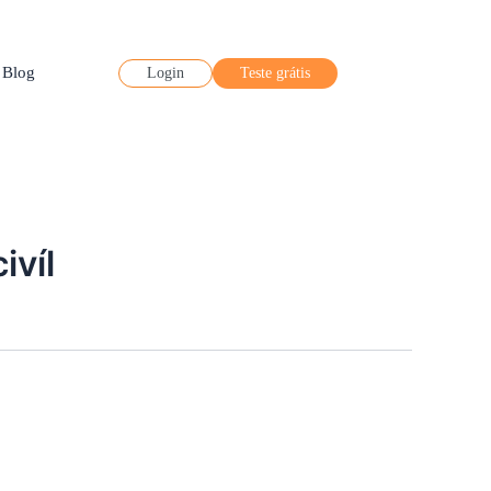
onteúdos
Blog
Teste grátis
Login
ivíl