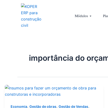
Ir
para
Abrir Módu
o
Módulos
Pla
conteúdo
importância do orçam
,
,
,
Economia
Gestão de obras
Gestão de Vendas