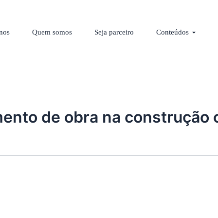
los
Abrir C
nos
Quem somos
Seja parceiro
Conteúdos
ento de obra na construção c