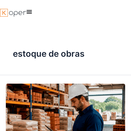
Ir
para
o
conteúdo
estoque de obras