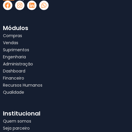
F
I
L
W
a
n
i
h
c
s
n
a
e
t
k
t
b
a
e
s
Módulos
o
g
d
a
Compras
o
r
i
p
Vendas
k
a
n
p
Suprimentos
m
Engenharia
Administração
Dashboard
Financeiro
Recursos Humanos
Qualidade
Institucional
Quem somos
Seja parceiro