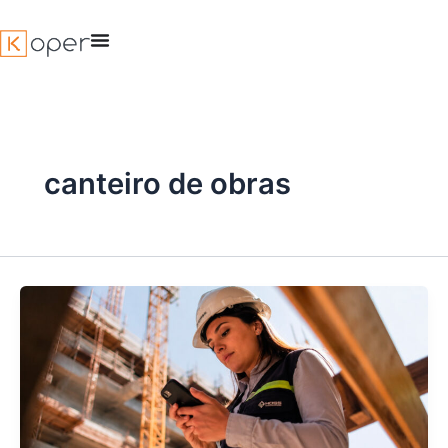
Ir
para
o
conteúdo
canteiro de obras