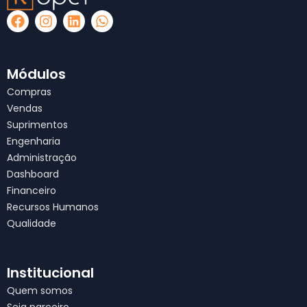
F
I
L
W
a
n
i
h
c
s
n
a
e
t
k
t
b
a
e
s
Módulos
o
g
d
a
Compras
o
r
i
p
Vendas
k
a
n
p
Suprimentos
m
Engenharia
Administração
Dashboard
Financeiro
Recursos Humanos
Qualidade
Institucional
Quem somos