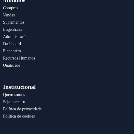
Módulos
o
g
d
a
Compras
o
r
i
p
Vendas
k
a
n
p
m
Suprimentos
Engenharia
Administração
Dashboard
Financeiro
Recursos Humanos
Qualidade
Institucional
Quem somos
Seja parceiro
Política de privacidade
Política de cookies