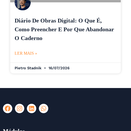
Diário De Obras Digital: O Que É,
Como Preencher E Por Que Abandonar
O Caderno
LER MAIS »
Pietro Stadnik
16/07/2026
F
I
L
W
a
n
i
h
c
s
n
a
e
t
k
t
b
a
e
s