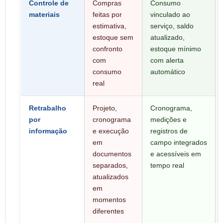
Controle de
Compras
Consumo
materiais
feitas por
vinculado ao
estimativa,
serviço, saldo
estoque sem
atualizado,
confronto
estoque mínimo
com
com alerta
consumo
automático
real
Retrabalho
Projeto,
Cronograma,
por
cronograma
medições e
informação
e execução
registros de
em
campo integrados
documentos
e acessíveis em
separados,
tempo real
atualizados
em
momentos
diferentes