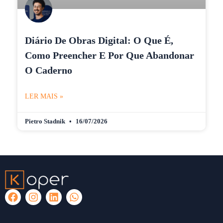
Diário De Obras Digital: O Que É,
Como Preencher E Por Que Abandonar
O Caderno
LER MAIS »
Pietro Stadnik
16/07/2026
F
I
L
W
a
n
i
h
c
s
n
a