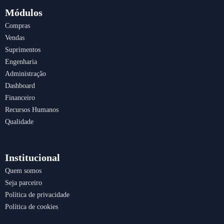
e
t
k
t
b
a
e
s
Módulos
o
g
d
a
Compras
o
r
i
p
Vendas
k
a
n
p
m
Suprimentos
Engenharia
Administração
Dashboard
Financeiro
Recursos Humanos
Qualidade
Institucional
Quem somos
Seja parceiro
Política de privacidade
Política de cookies