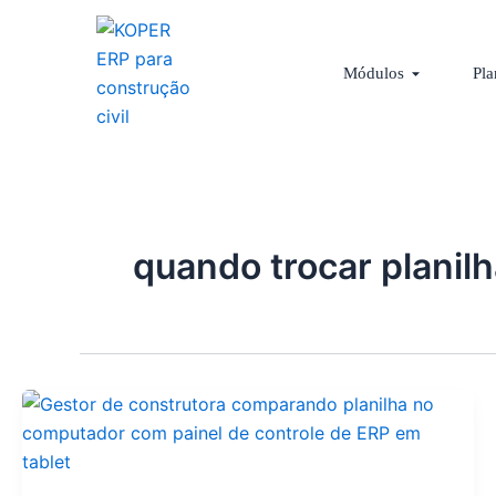
Ir
para
Abrir Módu
o
Módulos
Pla
conteúdo
quando trocar planil