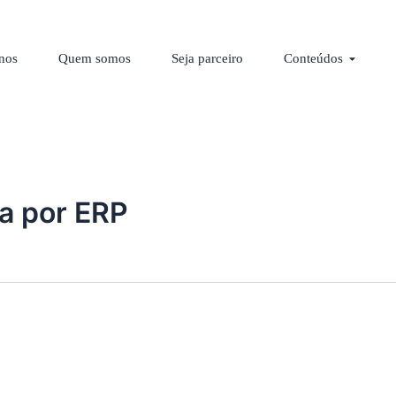
los
Abrir C
nos
Quem somos
Seja parceiro
Conteúdos
ha por ERP