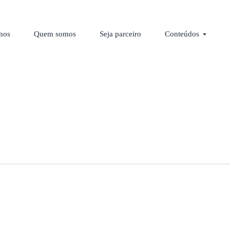
los
Abrir C
nos
Quem somos
Seja parceiro
Conteúdos