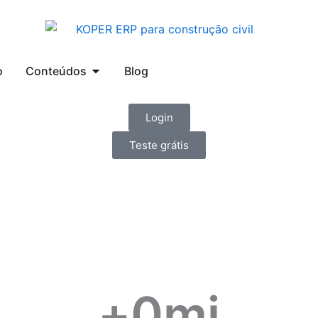
Abrir Conteúdos
o
Conteúdos
Blog
Login
Teste grátis
+
0
mi