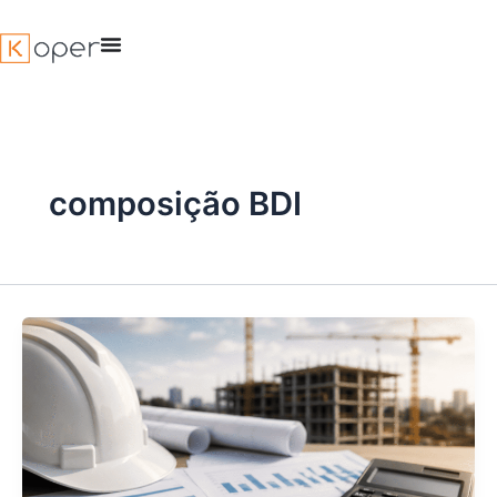
Ir
para
o
conteúdo
composição BDI