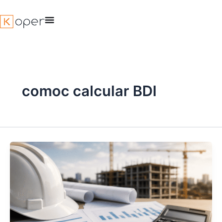
Ir
para
o
conteúdo
comoc calcular BDI